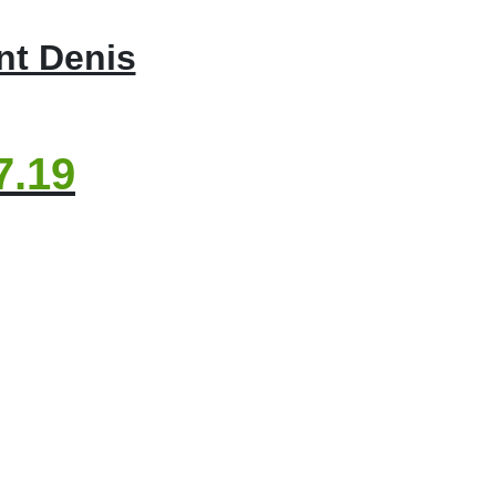
nt Denis
7.19