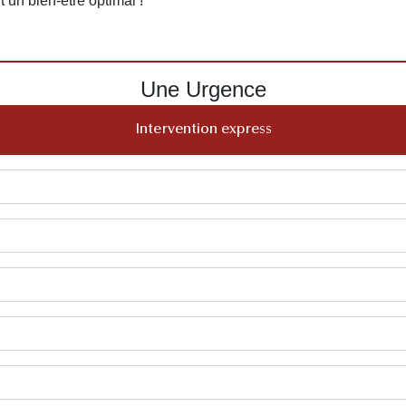
t un bien-être optimal !
Une Urgence
Intervention express