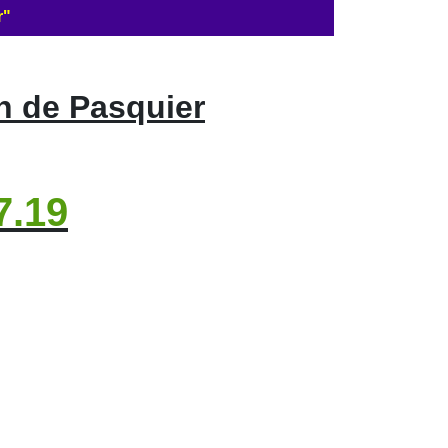
r"
n de Pasquier
7.19