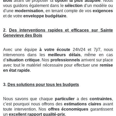
Bois
avant de proposer la
option la plus adaptée
. Nous
vous guidons également dans le
sélection
d’un modèle ou
d’une
modernisation
, en tenant compte de vos
exigences
et de votre
enveloppe budgétaire
.
2.
Des interventions rapides et efficaces sur Sainte
Genevieve des Bois
Avec une équipe
à votre écoute
24h/24 et 7j/7, nous
intervenons dans les
meilleurs délais
, même en cas
d’
situation critique
. Nos
professionnels
arrivent sur place
avec tout le matériel nécessaire pour effectuer une
remise
en état rapide
.
3.
Des solutions pour tous les budgets
Nous savons que chaque
particulier
a des
contraintes
,
c’est pourquoi nous offrons des
estimations claires
avant
toute intervention. Nos
offres économiques
garantissent
un
excellent rapport qualité-prix
.