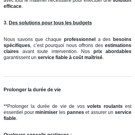
avec tout le matériel nécessaire pour effectuer une
solution
efficace
.
3.
Des solutions pour tous les budgets
Nous savons que chaque
professionnel
a des
besoins
spécifiques
, c’est pourquoi nous offrons des
estimations
claires
avant toute intervention. Nos
prix abordables
garantissent un
service fiable à coût maîtrisé
.
Prolonger la durée de vie
**Prolonger la durée de vie de vos
volets roulants
est
essentiel pour
minimiser
les
pannes
et assurer un
service
fiable
.
Quelques conseils pratiques :