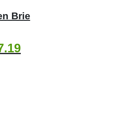
en Brie
7.19