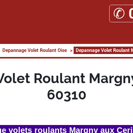
✆ 
Depannage Volet Roulant Oise
>
Depannage Volet Roulant 
olet Roulant Margny
60310
 volets roulants Margny aux Cer