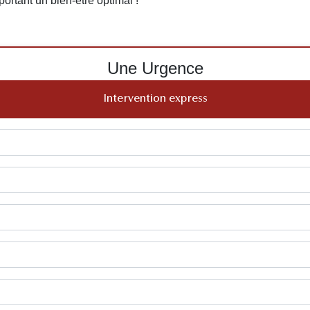
portant un bien-être optimal !
Une Urgence
Intervention express