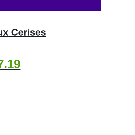
ux Cerises
7.19