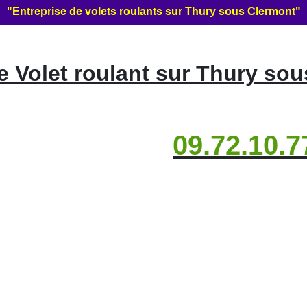
"Entreprise de volets roulants sur Thury sous Clermont"
 Volet roulant sur Thury sou
09.72.10.7