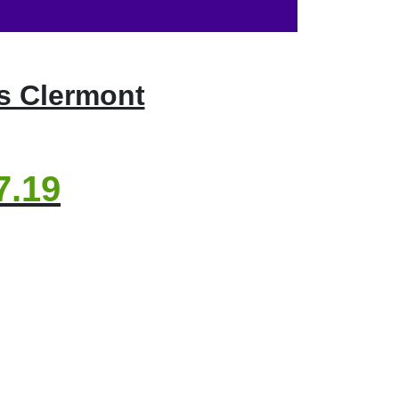
s Clermont
7.19