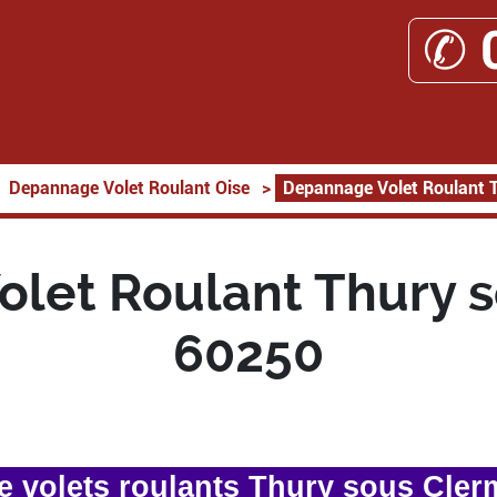
✆ 
Depannage Volet Roulant Oise
>
Depannage Volet Roulant 
let Roulant Thury 
60250
 volets roulants Thury sous Cler