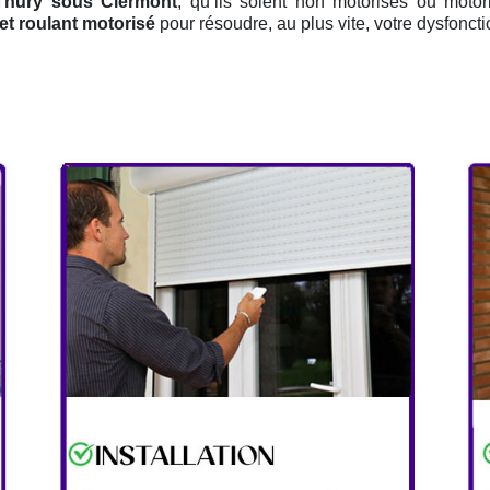
 Thury sous Clermont
, qu’ils soient non motorisés ou motor
et roulant motorisé
pour résoudre, au plus vite, votre dysfonc