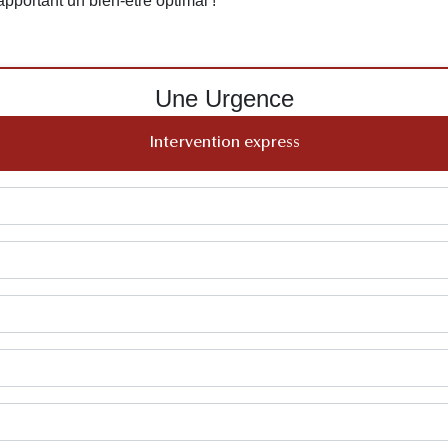
 apportant un bien-être optimal !
Une Urgence
Intervention express