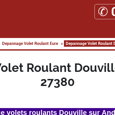
✆ 
Depannage Volet Roulant Eure
>
Depannage Volet Roulant D
let Roulant Douvill
27380
 volets roulants Douville sur And