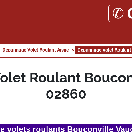
✆ 
Depannage Volet Roulant Aisne
>
Depannage Volet Roulant 
let Roulant Bouconv
02860
 volets roulants Bouconville Vauc