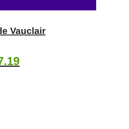
e Vauclair
7.19