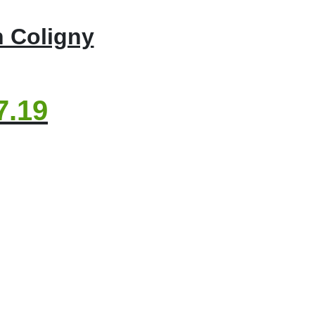
n Coligny
7.19