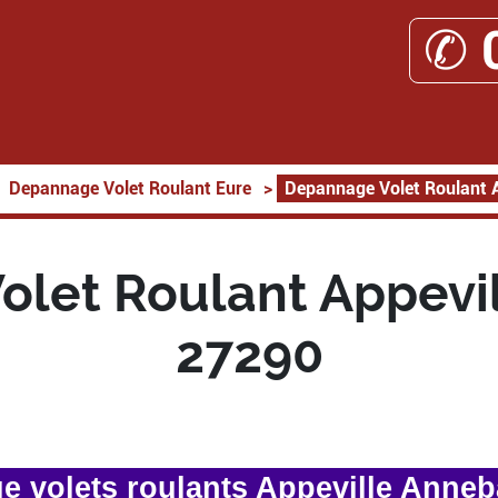
✆ 
Depannage Volet Roulant Eure
>
Depannage Volet Roulant A
let Roulant Appevi
27290
 volets roulants Appeville Anneb