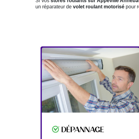
Si vos
stores roulants sur Appeville Anneba
un réparateur de
volet roulant motorisé
pour r