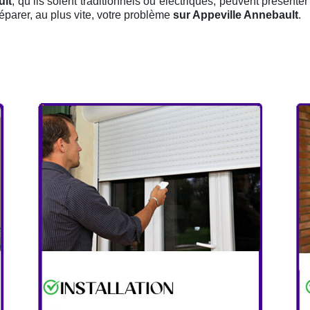
ult
, qu’ils soient traditionnels ou électriques, peuvent présenter
éparer, au plus vite, votre problème
sur Appeville Annebault
.