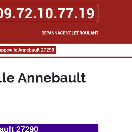
09.72.10.77.19
DEPANNAGE VOLET ROULANT
ppeville Annebault 27290
lle Annebault
ault 27290