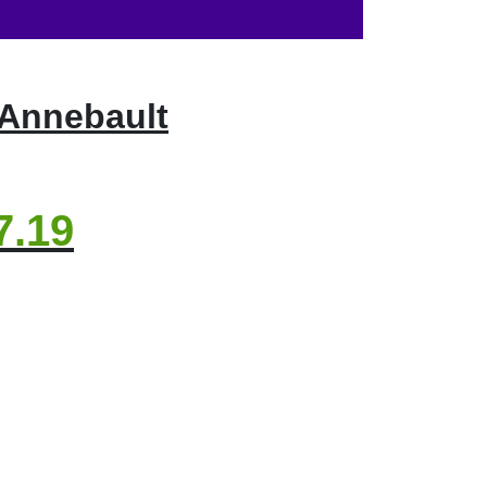
 Annebault
7.19