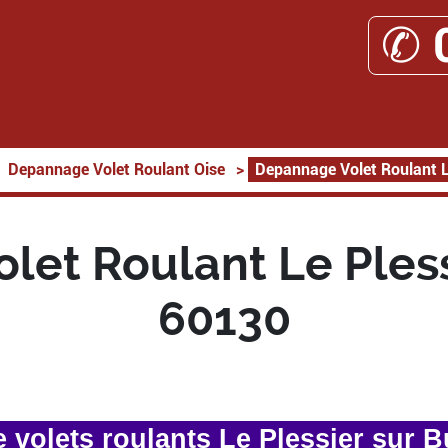
✆ 
Depannage Volet Roulant Oise
>
Depannage Volet Roulant Le
et Roulant Le Pless
60130
volets roulants Le Plessier sur B