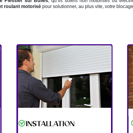
e Plessier sur Bulles
, qu’ils soient non motorisés ou électr
et roulant motorisé
pour solutionner, au plus vite, votre blocag