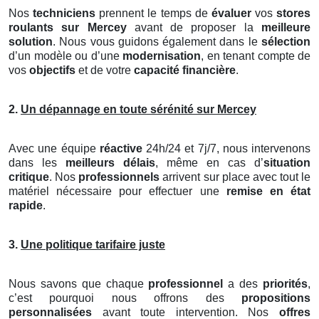
Nos
techniciens
prennent le temps de
évaluer
vos
stores
roulants
sur Mercey
avant de proposer la
meilleure
solution
. Nous vous guidons également dans le
sélection
d’un modèle ou d’une
modernisation
, en tenant compte de
vos
objectifs
et de votre
capacité financière
.
2.
Un dépannage en toute sérénité sur Mercey
Avec une équipe
réactive
24h/24 et 7j/7, nous intervenons
dans les
meilleurs délais
, même en cas d’
situation
critique
. Nos
professionnels
arrivent sur place avec tout le
matériel nécessaire pour effectuer une
remise en état
rapide
.
3.
Une politique tarifaire juste
Nous savons que chaque
professionnel
a des
priorités
,
c’est pourquoi nous offrons des
propositions
personnalisées
avant toute intervention. Nos
offres