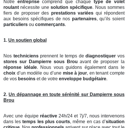
Notre
entreprise
comprend que chaque
type de volet
roulant
nécessite une
solution spécifique
. Nous sommes
fiers de proposer des
prestations variées
qui répondent
aux besoins spécifiques de nos
partenaires
, qu’ils soient
particuliers
ou
commerçants
.
1.
Un soutien global
Nos
techniciens
prennent le temps de
diagnostiquer
vos
stores
sur Dampierre sous Brou
avant de proposer la
réponse idéale
. Nous vous guidons également dans le
choix
d’un modèle ou d’une
mise à jour
, en tenant compte
de vos
besoins
et de votre
enveloppe budgétaire
.
2.
Un dépannage en toute sérénité sur Dampierre sous
Brou
Avec une équipe
réactive
24h/24 et 7j/7, nous intervenons
dans les
temps les plus courts
, même en cas d’
situation
critique
. Nos
professionnels
arrivent sur place avec tout le