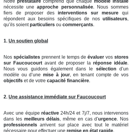
Notre
prestataire
comprend que chaque
modèle installé
nécessite une
approche personnalisée
. Nous sommes
fiers de proposer des
interventions sur mesure
qui
répondent aux besoins spécifiques de nos
utilisateurs
,
qu’ils soient
particuliers
ou
commerçants
.
1.
Un soutien global
Nos
spécialistes
prennent le temps de
évaluer
vos
stores
sur Faucoucourt
avant de proposer la
réponse idéale
.
Nous vous guidons également dans le
sélection
d’un
modèle ou d’une
mise à jour
, en tenant compte de vos
objectifs
et de votre
capacité financière
.
2.
Une assistance immédiate sur Faucoucourt
Avec une équipe
réactive
24h/24 et 7j/7, nous intervenons
dans les
meilleurs délais
, même en cas d’
urgence
. Nos
professionnels
arrivent sur place avec tout le matériel
nécessaire pour effectuer une
remise en état rapide
.