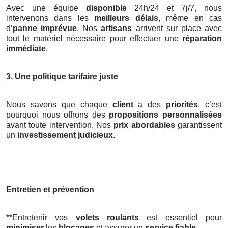
Avec une équipe
disponible
24h/24 et 7j/7, nous
intervenons dans les
meilleurs délais
, même en cas
d’
panne imprévue
. Nos
artisans
arrivent sur place avec
tout le matériel nécessaire pour effectuer une
réparation
immédiate
.
3.
Une politique tarifaire juste
Nous savons que chaque
client
a des
priorités
, c’est
pourquoi nous offrons des
propositions personnalisées
avant toute intervention. Nos
prix abordables
garantissent
un
investissement judicieux
.
Entretien et prévention
**Entretenir vos
volets roulants
est essentiel pour
minimiser
les
blocages
et assurer un
service fiable
.