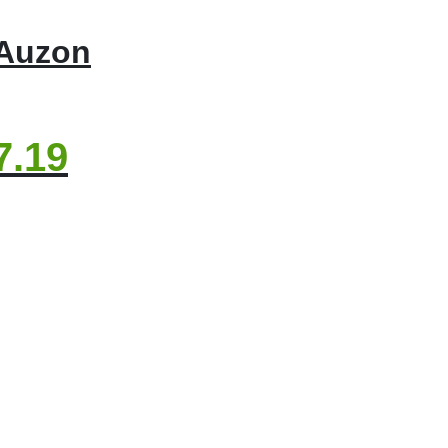
 Auzon
7.19