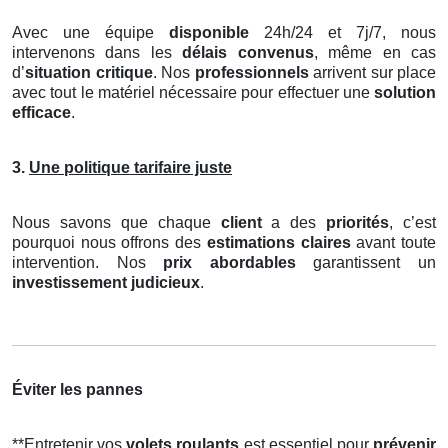
Avec une équipe
disponible
24h/24 et 7j/7, nous
intervenons dans les
délais convenus
, même en cas
d’
situation critique
. Nos
professionnels
arrivent sur place
avec tout le matériel nécessaire pour effectuer une
solution
efficace
.
3.
Une politique tarifaire juste
Nous savons que chaque
client
a des
priorités
, c’est
pourquoi nous offrons des
estimations claires
avant toute
intervention. Nos
prix abordables
garantissent un
investissement judicieux
.
Éviter les pannes
**Entretenir vos
volets roulants
est essentiel pour
prévenir